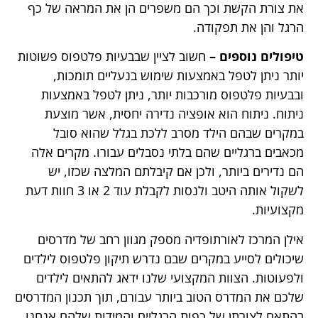
את צורת הקשת וכך הם משפרים הן את המראה של כף
הרגל והן את תפקודה.
טיפולים נוספים –
חשוב לציין שבבעיות פלטפוס פשוטות
יותר ניתן לטפל באמצעות שימוש בנעליים תומכות,
ובבעיות פלטפוס מורכבות יותר, ניתן לטפל באמצעות
ניתוח. ניתוח הוא אופציה נדירה יחסית, אשר מוצעת
במקרים שבהם הילד מסרב ללכת בגלל שהוא סובל
מכאבים ברגליים שהם בלתי נסבלים עבורו. מקרים אלה
הם נדירים ביותר, ולכן אם קיבלתם המלצה שכזו, יש
לשקול אותה היטב ולנסות לקבלת עוד 2 או 3 חוות דעת
מקצועיות.
אילן המרכז לאורתופדיה מספק מגוון רחב של מדרסים
שיכולים לסייע במקרים שבם נדרש תיקון פלטפוס לילדים
ולפעוטות. הצוות המקצועי שלנו ידאג להתאים לילדים
שלכם את המדרס הטוב ביותר עבורם, תוך תכנון המדרסים
בהתאם לצורתן של כפות הרגליים והמידות שלהם.אנחנו