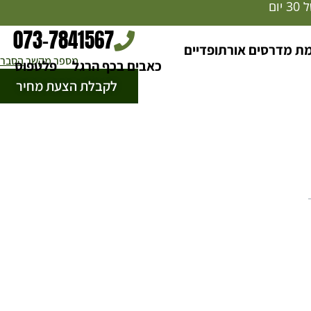
ום
073-7841567​
 מדרסים אורתופדיים
מספר מקשר 
הסבר
כאבים בכף הרגל
פלטפוס
לקבלת הצעת מחיר