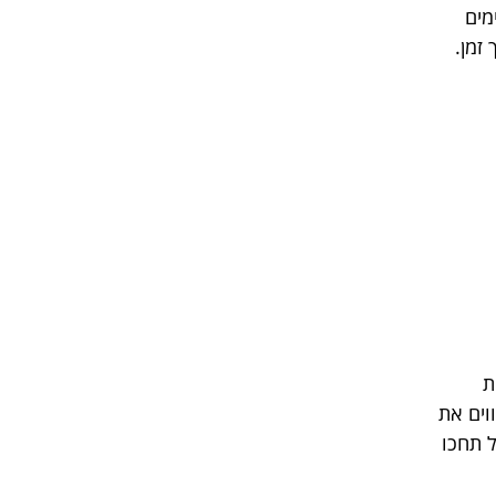
מים
זמן.
ת
וים את
ל תחכו