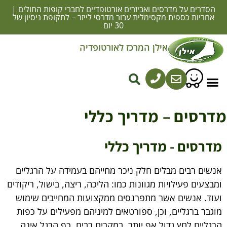
הסדרים על מדרסים ואביזרים אורטופדיים לחברי קופות החולים |
אחריות כספית מקסימלית עבור מדרסי לייזר – לתקופת ניסיון של
30 יום
אילן המרכז לאורטופדיה
מדרסים באשדוד בהתאמה אישית
סוגי מדרסים
מדרסים אורתופדיים
התאמת מדרסים אורתופדיים
נעליים אורתופדיות
דרסים – מדריך כללי
מדרסים - מדריך כללי
אנשים רבים מבלים חלק ניכר מחייהם בעמידה על הרגליים
ומבצעים פעילויות מגוונות כמו: הליכה, ריצה, בישול, ריקודים
ועוד. אנשים אשר מתפרנסים ממקצועות המחייבים שימוש
מוגבר ברגליים, וכן, ספורטאים למיניהם מפעילים על כפות
הרגליים לחץ גדול אף יותר. במקרים רבים, כף הרגל אינה