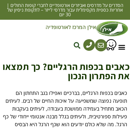
הסדרים על מדרסים ואביזרים אורטופדיים לחברי קופות החולים |
אחריות כספית מקסימלית עבור מדרסי לייזר – לתקופת ניסיון של
30 יום
אילן המרכז לאורטופדיה
מדרסים באשדוד בהתאמה אישית
סוגי מדרסים
מדרסים אורתופדיים
התאמת מדרסים אורתופדיים
נעליים אורתופדיות
אבים בכפות הרגליים? כך תמצאו
ת הפתרון הנכון
כאבים בכפות הרגליים, בברכיים ואפילו בגב התחתון הם
תופעה נפוצה שמשפיעה על איכות החיים של רבים. לעיתים
הכאב מתחיל בעמידה ממושכת בעבודה, לעיתים בעקבות
פעילות ספורטיבית, ולעיתים בגלל מבנה אנטומי ייחודי של כף
הרגל. מה שלא כולם יודעים הוא שכף הרגל היא הבסיס